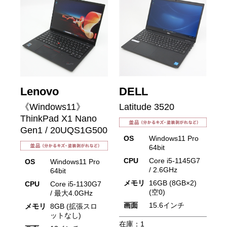
Lenovo
DELL
《Windows11》
Latitude 3520
ThinkPad X1 Nano
Gen1 / 20UQS1G500
OS
Windows11 Pro
64bit
CPU
Core i5-1145G7
OS
Windows11 Pro
/ 2.6GHz
64bit
メモリ
16GB (8GB×2)
CPU
Core i5-1130G7
(空0)
/ 最大4.0GHz
画面
15.6インチ
メモリ
8GB (拡張スロ
ットなし)
在庫：
1