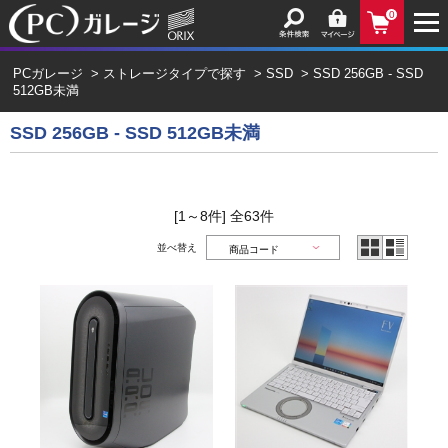
0
PCガレージ
>
ストレージタイプで探す
>
SSD
>
SSD 256GB - SSD
512GB未満
SSD 256GB - SSD 512GB未満
[1～8件]
全
63
件
並べ替え