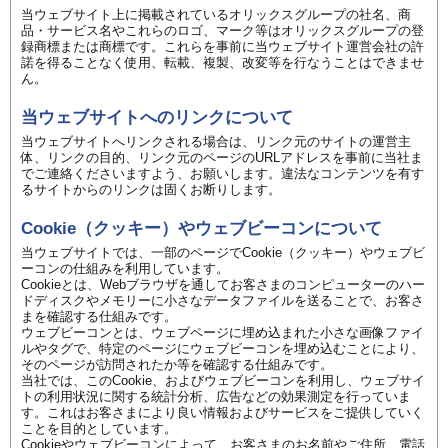
当ウェブサイト上に掲載されているオリックスグループの社名、商
品・サービス名やこれらのロゴ、マーク等はオリックスグループの登
録商標または商標です。これらを事前に当ウェブサイト運営会社の許
諾を得ることなく使用、転載、複製、改変等を行なうことはできませ
ん。
当ウェブサイトへのリンクについて
当ウェブサイトへリンクされる場合は、リンク元のサイトの運営主
体、リンクの目的、リンク元のページのURLアドレスを事前に当社ま
でご連絡くださいますよう、お願いします。違法なコンテンツを有す
るサイトからのリンクは固くお断りします。
Cookie（クッキー）やウェブビーコンについて
当ウェブサイトでは、一部のページでCookie（クッキー）やウェブビ
ーコンの仕組みを利用しています。
Cookieとは、Webブラウザを通してお客さまのコンピューターのハー
ドディスクやメモリーに小さなデータファイルを送ることで、お客さ
まを確認する仕組みです。
ウェブビーコンとは、ウェブページに埋め込まれた小さな画像ファイ
ルやタグで、特定のページにウェブビーコンを埋め込むことにより、
そのページが訪問されたか等を確認する仕組みです。
当社では、このCookie、およびウェブビーコンを利用し、ウェブサイ
トの利用状況に関する統計分析、広告などの効果測定を行っていま
す。これはお客さまにより良い情報およびサービスをご提供していく
ことを目的としています。
Cookieやウェブビーコンによって、お客さまのお名前やご住所、電話