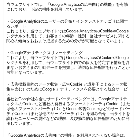
当ウェブサイトでは、「Google Analyticsの広告向けの機能」を有効
にしており、下記の機能を利用しています。
・Google Analyticsのユーザーの分布とインタレストカテゴリに関す
るレポート
これにより、当ウェブサイトではGoogle AnalyticsのCookieやGoogle
シグナルを利用して、お客さまの年齢・性別・当社サービスに関する
関心の傾向をおおよそ把握するための分析が可能となっています。
・Googleアナリティクスリマーケティング
これにより、当ウェブサイトではGoogle AnalyticsのCookieやGoogle
シグナルを利用して、当ウェブサイト内での個人を特定する情報を含
まないお客さまの行動データを把握し、適切な広告配信を行うことが
可能となっています。
・広告掲載目的のデータ収集（広告Cookie と識別子によるデータ収
集を含む）のためにGoogle アナリティクスを必要とする統合サービ
ス
当社とGoogle社を含むサードパーティベンダーは、Googleアナリテ
ィクスのCookieなど当社の発行するファーストパーティCookie（また
は他のファーストパーティID）とGoogle広告Cookieなどのサードパー
ティCookie（または他のサードパーティID）を組み合せ、当サイトを
訪れたユーザーの属性などの理解、及び効果的な広告配信のために利
用しています。
「Google Analyticsの広告向けの機能」を利用されたくない場合は、