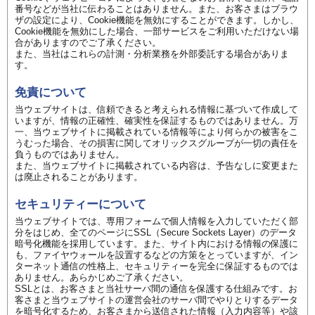
番号などが当社に伝わることはありません。また、お客さまはブラウ
ザの設定により、Cookie機能を無効にすることができます。しかし、
Cookie機能を無効にした場合、一部サービスをご利用いただけない場
合がありますのでご了承ください。
また、当社はこれらの計測・分析業務を外部委託する場合がありま
す。
免責について
当ウェブサイトは、信頼できると考えられる情報に基づいて作成して
いますが、情報の正確性、確実性を保証するものではありません。万
一、当ウェブサイトに掲載されている情報等により何らかの被害をこ
うむった場合、その損害に関してオリックスグループが一切の責任を
負うものではありません。
また、当ウェブサイトに掲載されている内容は、予告なしに変更また
は廃止されることがあります。
セキュリティーについて
当ウェブサイトでは、専用フォームで個人情報を入力していただく部
分をはじめ、全てのページにSSL（Secure Sockets Layer）のデータ
暗号化機能を採用しています。また、サイト内における情報の保護に
も、ファイヤウォールを設置するなどの方策をとっていますが、イン
ターネット通信の性格上、セキュリティーを完全に保証するものでは
ありません。あらかじめご了承ください。
SSLとは、お客さまと当社サーバ間の通信を保護する仕組みです。お
客さまと当ウェブサイトの運営会社のサーバ間でやりとりするデータ
を暗号化するため、お客さまから送信された情報（入力内容等）や該