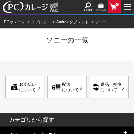
0
PCガレージ
>
タブレット
>
Androidタブレット
>
ソニー
ソニーの一覧
お支払い
配送
返品・交換
について
について
について
カテゴリから探す