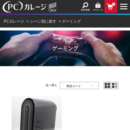
0
PCガレージ
>
シーン別に探す
>
ゲーミング
並べ替え