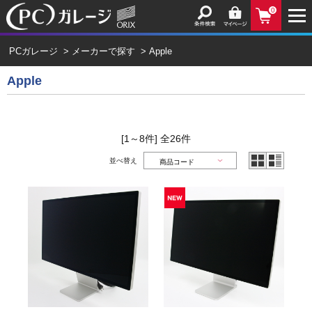
0
PCガレージ
>
メーカーで探す
>
Apple
Apple
[1～8件]
全
26
件
並べ替え