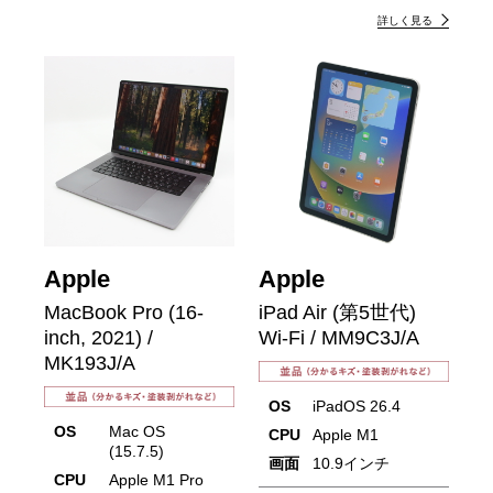
詳しく見る
Apple
Apple
MacBook Pro (16-
iPad Air (第5世代)
inch, 2021) /
Wi-Fi / MM9C3J/A
MK193J/A
OS
iPadOS 26.4
OS
Mac OS
CPU
Apple M1
(15.7.5)
画面
10.9インチ
CPU
Apple M1 Pro