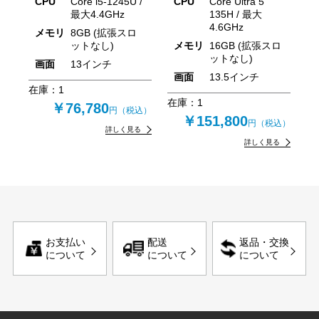
CPU
Core i5-1245U /
CPU
Core Ultra 5
最大4.4GHz
135H / 最大
4.6GHz
メモリ
8GB (拡張スロ
ットなし)
メモリ
16GB (拡張スロ
ットなし)
画面
13インチ
画面
13.5インチ
在庫：
1
在庫：
1
￥76,780
円（税込）
￥151,800
円（税込）
詳しく見る
詳しく見る
お支払い
配送
返品・交換
について
について
について