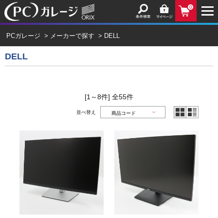
0
PCガレージ
>
メーカーで探す
>
DELL
DELL
[1～8件]
全
55
件
並べ替え