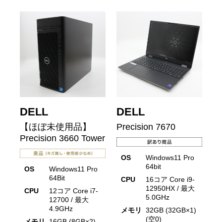
DELL
DELL
【ほぼ未使用品】
Precision 7670
Precision 3660 Tower
OS
Windows11 Pro
64bit
OS
Windows11 Pro
64Bit
CPU
16コア Core i9-
12950HX / 最大
CPU
12コア Core i7-
5.0GHz
12700 / 最大
4.9GHz
メモリ
32GB (32GB×1)
(空0)
メモリ
16GB (8GB×2)