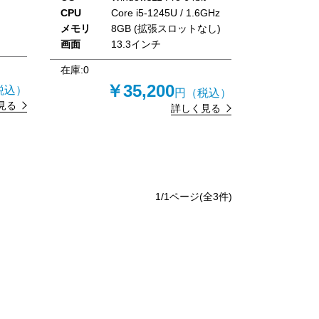
CPU
Core i5-1245U / 1.6GHz
メモリ
8GB (拡張スロットなし)
画面
13.3インチ
在庫:
0
￥35,200
税込）
円（税込）
見る
詳しく見る
1
/1ページ(全
3
件)