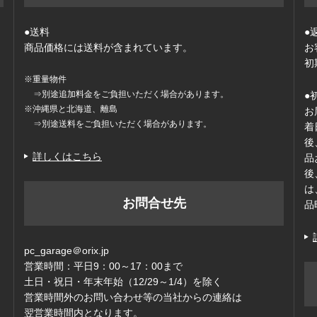
●送料
●
商品価格には送料が含まれています。
お
初
※重量物件
⇒別途追加料金をご負担いただく場合があります。
●
※沖縄県と北海道、離島
お
⇒別途送料をご負担いただく場合があります。
着
後
詳しくはこちら
品
後
は
お問合せ先
品
pc_garage＠orix.jp
営業時間：平日9：00～17：00まで
ッ
土日・祝日・年末年始（12/29～1/4）を除く
営業時間外のお問い合わせ等の当社からの連絡は
翌営業時間内となります。