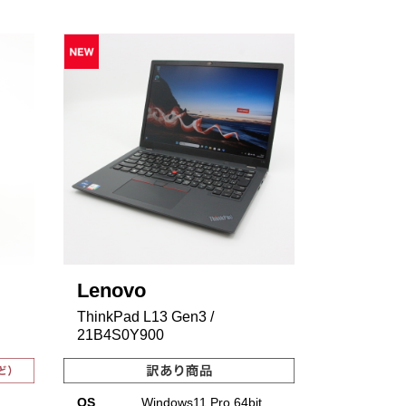
Lenovo
ThinkPad L13 Gen3 /
21B4S0Y900
OS
Windows11 Pro 64bit