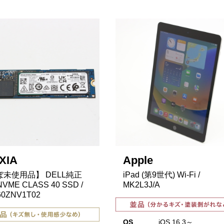
XIA
Apple
未使用品】 DELL純正
iPad (第9世代) Wi-Fi /
NVME CLASS 40 SSD /
MK2L3J/A
0ZNV1T02
OS
iOS 16.3～