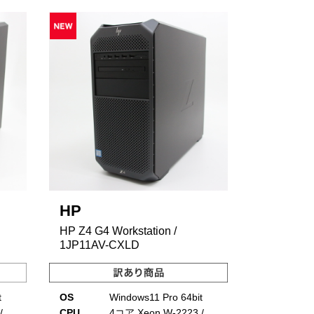
HP
HP Z4 G4 Workstation /
1JP11AV-CXLD
t
OS
Windows11 Pro 64bit
/
CPU
4コア Xeon W-2223 /