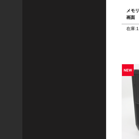
メモ
画面
在庫:
1