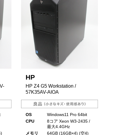
HP
V-
HP Z4 G5 Workstation /
57K35AV-AIOA
t
OS
Windows11 Pro 64bit
CPU
8コア Xeon W3-2435 /
最大4.4GHz
)
メモリ
64GB (16GB×4) (空4)