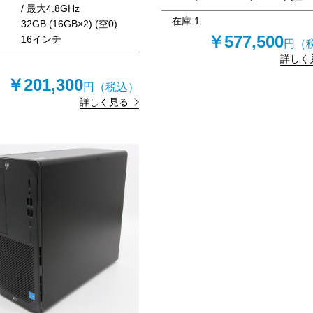
/ 最大4.8GHz
在庫:
1
リ
32GB (16GB×2) (空0)
￥577,500
16インチ
円（
詳しく
￥201,300
円（税込）
詳しく見る