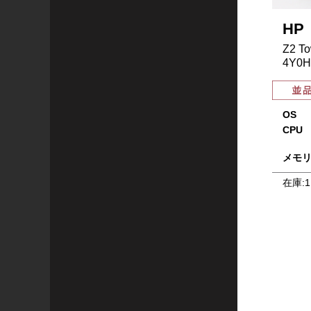
HP
Z2 To
4Y0H
OS
CPU
メモ
在庫:
1