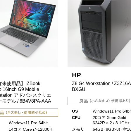
HP
未使用品】 ZBook
Z8 G4 Workstation / Z3Z16A
o 16inch G9 Mobile
BXGU
kstation アドバンスクリエ
モデル / 6B4V8PA-AAA
OS
Windows11 Pro 64bi
CPU
20コア Xeon Gold
Windows11 Pro 64bit
6242R × 2 / 3.1GHz
14コア Core i7-12800H
メモリ
64GB (8GB×8) (空16