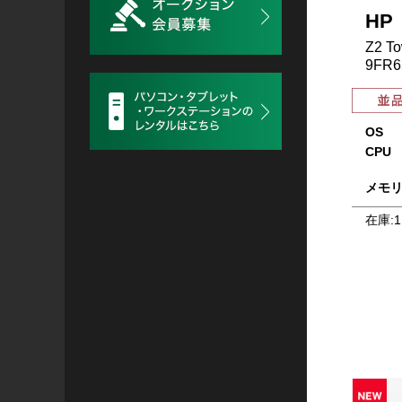
HP
Z2 To
9FR6
OS
CPU
メモ
在庫:
1