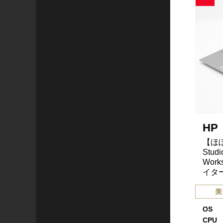
HP
【ほぼ
Studi
Wor
イター
OS
CPU