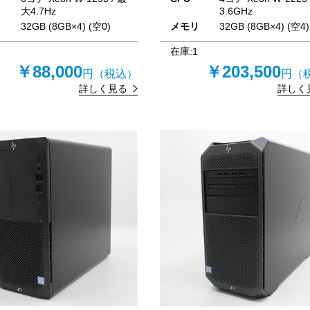
大4.7Hz
3.6GHz
リ
32GB (8GB×4) (空0)
メモリ
32GB (8GB×4) (空4)
在庫:
1
￥88,000
￥203,500
円（税込）
円（
詳しく見る
詳しく