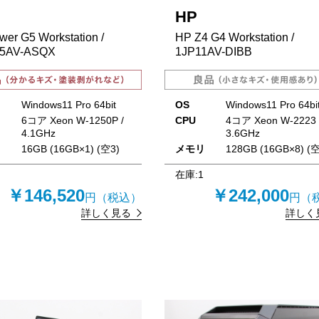
HP
wer G5 Workstation /
HP Z4 G4 Workstation /
5AV-ASQX
1JP11AV-DIBB
Windows11 Pro 64bit
OS
Windows11 Pro 64bi
6コア Xeon W-1250P /
CPU
4コア Xeon W-2223 
4.1GHz
3.6GHz
リ
16GB (16GB×1) (空3)
メモリ
128GB (16GB×8) (空
在庫:
1
￥146,520
￥242,000
円（税込）
円（
詳しく見る
詳しく