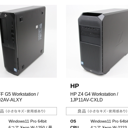
HP
F G5 Workstation /
HP Z4 G4 Workstation /
2AV-ALXY
1JP11AV-CXLD
Windows11 Pro 64bit
OS
Windows11 Pro 64bi
6コア Xeon W-1250 / 最
CPU
4コア Xeon W-2223 