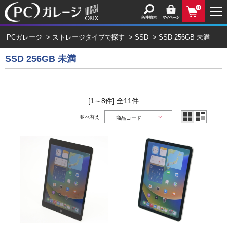
0
PCガレージ
>
ストレージタイプで探す
>
SSD
>
SSD 256GB 未満
SSD 256GB 未満
[1～8件]
全
11
件
並べ替え