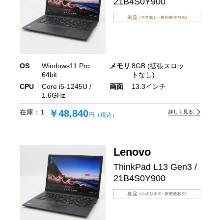
21B4S0Y900
OS
Windows11 Pro
メモリ
8GB (拡張スロッ
64bit
トなし)
CPU
Core i5-1245U /
画面
13.3インチ
1.6GHz
在庫：
1
￥48,840
詳しく見る
円（税込）
Lenovo
ThinkPad L13 Gen3 /
21B4S0Y900