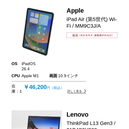
Apple
iPad Air (第5世代) Wi-
Fi / MM9C3J/A
OS
iPadOS
26.4
CPU
Apple M1
画面
10.9インチ
在
￥46,200
円（税込）
庫：
1
詳しく見る
Lenovo
ThinkPad L13 Gen3 /