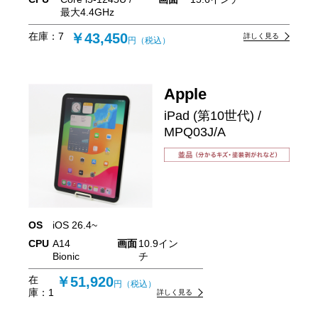
最大4.4GHz
在庫：
7
￥43,450
詳しく見る
円（税込）
Apple
iPad (第10世代) /
MPQ03J/A
OS
iOS 26.4~
CPU
A14
画面
10.9イン
Bionic
チ
在
￥51,920
円（税込）
庫：
1
詳しく見る