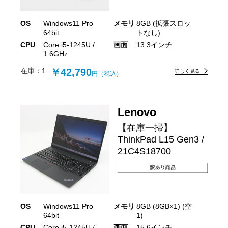
OS
Windows11 Pro
メモリ
8GB (拡張スロッ
64bit
トなし)
CPU
Core i5-1245U /
画面
13.3インチ
1.6GHz
在庫：
1
￥42,790
詳しく見る
円（税込）
Lenovo
【在庫一掃】
ThinkPad L15 Gen3 /
21C4S18700
OS
Windows11 Pro
メモリ
8GB (8GB×1) (空
64bit
1)
CPU
Core i5-1245U /
画面
15.6インチ