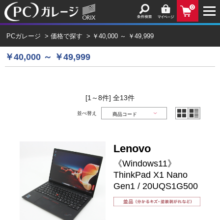
0
PCガレージ
>
価格で探す
>
￥40,000 ～ ￥49,999
￥40,000 ～ ￥49,999
[1～8件]
全
13
件
並べ替え
Lenovo
《Windows11》
ThinkPad X1 Nano
Gen1 / 20UQS1G500