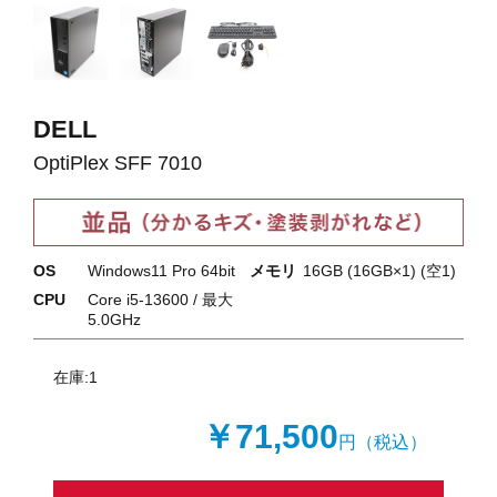
DELL
OptiPlex SFF 7010
OS
Windows11 Pro 64bit
メモリ
16GB (16GB×1) (空1)
CPU
Core i5-13600 / 最大
5.0GHz
在庫:
1
￥71,500
円（税込）