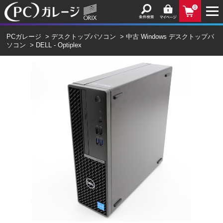
0
PCガレージ
>
デスクトップパソコン
>
中古 Windows デスクトップパ
ソコン
>
DELL - Optiplex