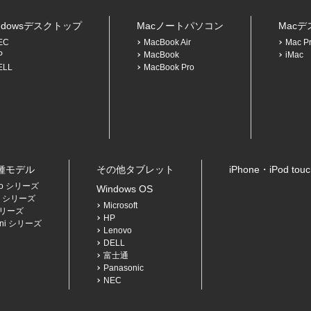
ndowsデスクトップ
Macノートパソコン
Mac
EC
MacBook Air
Mac P
P
MacBook
iMac
ELL
MacBook Pro
各種モデル
その他タブレット
iPhone・iPod to
Pro シリーズ
Windows OS
Air シリーズ
Microsoft
 シリーズ
HP
mini シリーズ
Lenovo
DELL
富士通
Panasonic
NEC