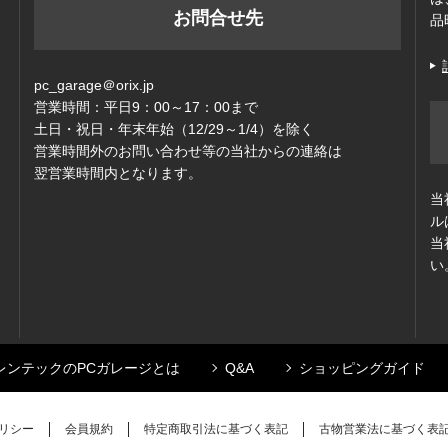
お問合せ先
品
pc_garage＠orix.jp
営業時間：平日9：00～17：00まで
ッ
土日・祝日・年末年始（12/29～1/4）を除く
営業時間外のお問い合わせ等の当社からの連絡は
翌営業時間内となります。
当
ル
当
い
レンテックのPCガレージとは
Q&A
ショッピングガイド
リシー
会員規約
特定商取引法に基づく表記
古物営業法に基づく表