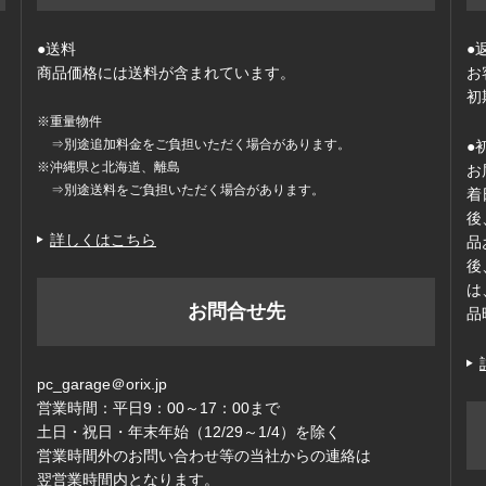
●送料
●
商品価格には送料が含まれています。
お
初
※重量物件
⇒別途追加料金をご負担いただく場合があります。
●
※沖縄県と北海道、離島
お
⇒別途送料をご負担いただく場合があります。
着
後
詳しくはこちら
品
後
は
お問合せ先
品
pc_garage＠orix.jp
営業時間：平日9：00～17：00まで
ッ
土日・祝日・年末年始（12/29～1/4）を除く
営業時間外のお問い合わせ等の当社からの連絡は
翌営業時間内となります。