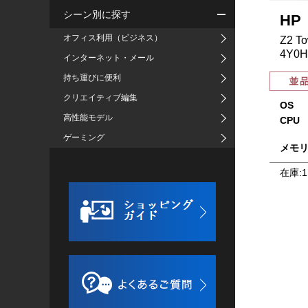
シーン別に探す
HP
オフィス利用（ビジネス）
Z2 To
4Y0H
インターネット・メール
持ち運びに便利
クリエイティブ編集
OS
高性能モデル
CPU
ゲーミング
メモ
在庫:
1