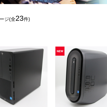
23
ページ(全
件)