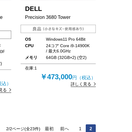
DELL
e
Precision 3680 Tower
OS
Windows11 Pro 64Bit
t
CPU
24コア Core i9-14900K
/ 最大6.0GHz
00F
メモリ
64GB (32GB×2) (空2)
)
在庫:
1
￥473,000
円（税込）
税込）
詳しく見る
見る
最初
前へ
1
2
2
/2ページ(全
23
件)