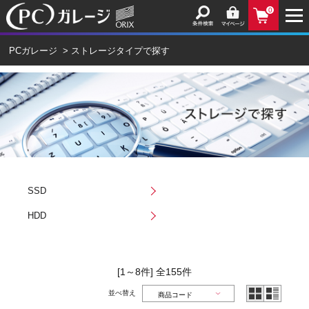
0
PCガレージ
>
ストレージタイプで探す
SSD
HDD
[1～8件]
全
155
件
並べ替え