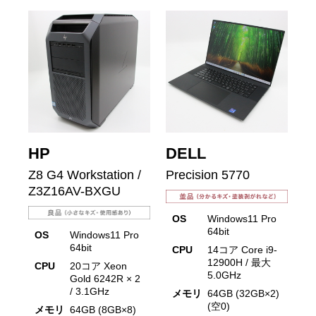
HP
DELL
Z8 G4 Workstation /
Precision 5770
Z3Z16AV-BXGU
OS
Windows11 Pro
64bit
OS
Windows11 Pro
64bit
CPU
14コア Core i9-
12900H / 最大
CPU
20コア Xeon
5.0GHz
Gold 6242R × 2
/ 3.1GHz
メモリ
64GB (32GB×2)
(空0)
メモリ
64GB (8GB×8)