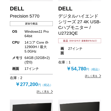
DELL
DELL
Precision 5770
デジタルハイエンド
シリーズ 27 4K USB-
Cハブモニター /
OS
Windows11 Pro
U2723QE
64bit
CPU
14コア Core i9-
12900H / 最大
画
27インチ
5.0GHz
面
メモリ
64GB (32GB×2)
在庫：
1
(空0)
￥54,780
画面
17インチ
円（税込）
詳しく見る
在庫：
2
￥277,200
円（税込）
詳しく見る