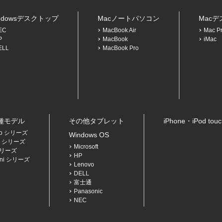
ndowsデスクトップ
Macノートパソコン
Mac
EC
MacBook Air
Mac P
P
MacBook
iMac
ELL
MacBook Pro
各種モデル
その他タブレット
iPhone・iPod to
Pro シリーズ
Windows OS
Air シリーズ
Microsoft
 シリーズ
HP
mini シリーズ
Lenovo
DELL
富士通
Panasonic
NEC