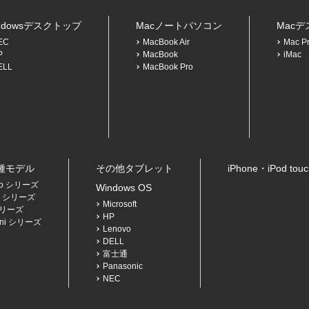
ndowsデスクトップ
Macノートパソコン
Mac
EC
MacBook Air
Mac P
P
MacBook
iMac
ELL
MacBook Pro
各種モデル
その他タブレット
iPhone・iPod to
Pro シリーズ
Windows OS
Air シリーズ
Microsoft
 シリーズ
HP
mini シリーズ
Lenovo
DELL
富士通
Panasonic
NEC