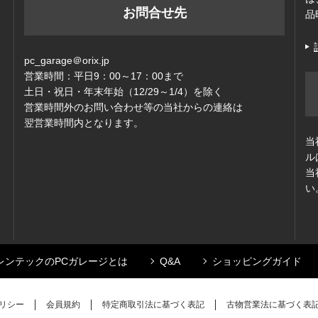
お問合せ先
品
pc_garage＠orix.jp
営業時間：平日9：00～17：00まで
ッ
土日・祝日・年末年始（12/29～1/4）を除く
営業時間外のお問い合わせ等の当社からの連絡は
翌営業時間内となります。
当
ル
当
い
レンテックのPCガレージとは
Q&A
ショッピングガイド
リシー
会員規約
特定商取引法に基づく表記
古物営業法に基づく表