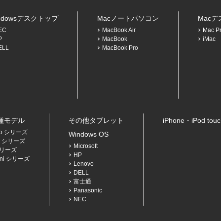
ndowsデスクトップ
Macノートパソコン
Mac
EC
MacBook Air
Mac P
P
MacBook
iMac
ELL
MacBook Pro
各種モデル
その他タブレット
iPhone・iPod to
Pro シリーズ
Windows OS
Air シリーズ
Microsoft
 シリーズ
HP
mini シリーズ
Lenovo
DELL
富士通
Panasonic
NEC