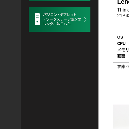
Len
Think
21B4
OS
CPU
メモ
画面
在庫:
0