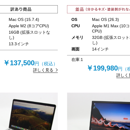
Mac OS (15.7.4)
OS
Mac OS (26.3)
Apple M2 (8コアCPU)
CPU
Apple M1 Max (10
CPU)
リ
16GB (拡張スロットな
し)
メモリ
32GB (拡張スロッ
し)
13.3インチ
画面
14インチ
在庫:
1
￥137,500
円（税込）
￥199,980
円（
詳しく見る
詳しく