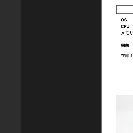
OS
CPU
メモ
画面
在庫:
1