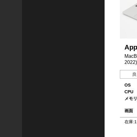
App
MacBo
2022)
OS
CPU
メモ
画面
在庫:
1