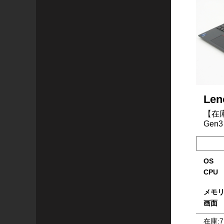
Len
【在庫
Gen3
OS
CPU
メモ
画面
在庫:
7