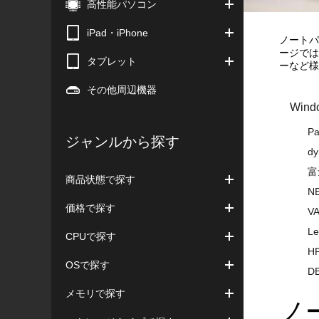
高性能パソコン
iPad・iPhone
ノートパ
ージでは
タブレット
ーなど様
その他周辺機器
Win
P
ジャンルから探す
dy
富
商品状態で探す
NE
価格で探す
VA
Le
CPUで探す
HP
OSで探す
DE
メモリで探す
ノ