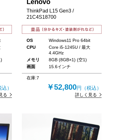
Lenovo
ThinkPad L15 Gen3 /
21C4S18700
t
OS
Windows11 Pro 64bit
大
CPU
Core i5-1245U / 最大
4.4GHz
)
メモリ
8GB (8GB×1) (空1)
画面
15.6インチ
在庫:
7
￥52,800
税込）
円（税込）
見る
詳しく見る