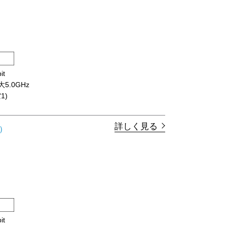
it
最大5.0GHz
1)
詳しく見る
）
it