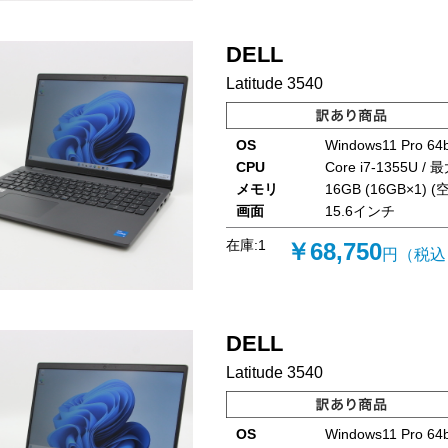
DELL
Latitude 3540
OS
Windows11 Pro 64b
CPU
Core i7-1355U / 
メモリ
16GB (16GB×1) (空
画面
15.6インチ
在庫:
1
￥68,750
円（税込
DELL
Latitude 3540
OS
Windows11 Pro 64b