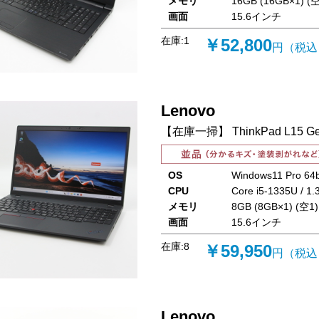
メモリ
16GB (16GB×1) (空
画面
15.6インチ
在庫:
1
￥52,800
円（税込
Lenovo
【在庫一掃】 ThinkPad L15 Gen
OS
Windows11 Pro 64b
CPU
Core i5-1335U / 1
メモリ
8GB (8GB×1) (空1)
画面
15.6インチ
在庫:
8
￥59,950
円（税込
Lenovo