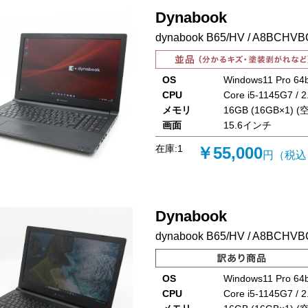
Dynabook
dynabook B65/HV / A8BCHV
OS
Windows11 Pro 64b
CPU
Core i5-1145G7 / 
メモリ
16GB (16GB×1) (空
画面
15.6インチ
在庫:
1
￥55,000
円（税込
Dynabook
dynabook B65/HV / A8BCHV
OS
Windows11 Pro 64b
CPU
Core i5-1145G7 / 