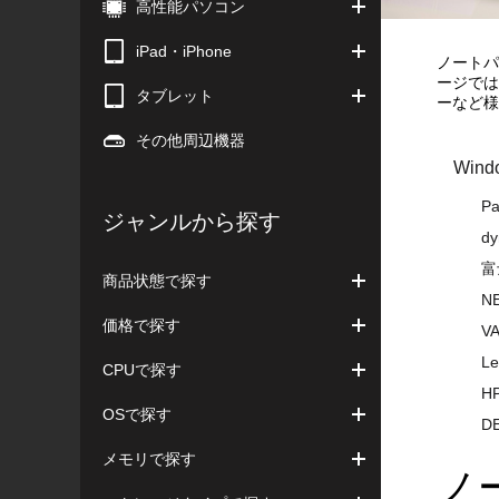
高性能パソコン
iPad・iPhone
ノートパ
ージでは
タブレット
ーなど様
その他周辺機器
Win
P
ジャンルから探す
dy
富
商品状態で探す
NE
価格で探す
VA
Le
CPUで探す
HP
OSで探す
DE
メモリで探す
ノ