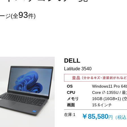
93
ページ(全
件)
DELL
Latitude 3540
OS
Windows11 Pro 64b
CPU
Core i7-1355U / 
メモリ
16GB (16GB×1) (空
画面
15.6インチ
在庫:
1
￥85,580
円（税込