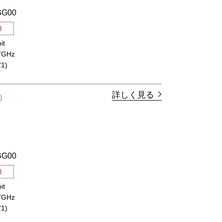
BG00
it
.7GHz
1)
詳しく見る
）
BG00
it
.7GHz
1)