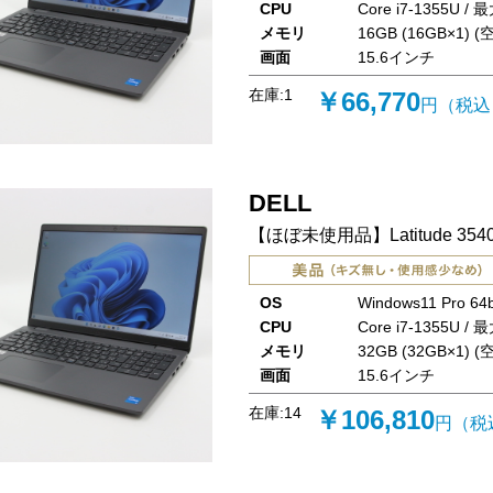
CPU
Core i7-1355U / 
メモリ
16GB (16GB×1) (空
画面
15.6インチ
在庫:
1
￥66,770
円（税込
DELL
【ほぼ未使用品】Latitude 354
OS
Windows11 Pro 64b
CPU
Core i7-1355U / 
メモリ
32GB (32GB×1) (空
画面
15.6インチ
在庫:
14
￥106,810
円（税